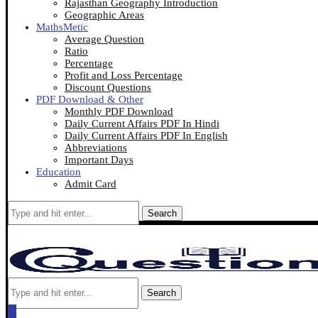
Rajasthan Geography Introduction
Geographic Areas
MathsMetic
Average Question
Ratio
Percentage
Profit and Loss Percentage
Discount Questions
PDF Download & Other
Monthly PDF Download
Daily Current Affairs PDF In Hindi
Daily Current Affairs PDF In English
Abbreviations
Important Days
Education
Admit Card
Search
Search