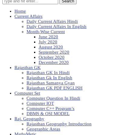
Search
Home
Current Affairs
Daily Current Affairs Hindi
Daily Current Affairs In English
Month-Wise Current
June 2020
July 2020
August 2020
September 2020
October 2020
December 2020
Rajasthan GK
Rajasthan GK In Hindi
Rajasthan Gk In English
Rajasthan Samanya Gyan
Rajasthan GK PDF ENGLISH
Computer Set
Computer Question In Hindi
Computer IOT
Computer C++ Program’s
DBMS & OSI MODEL
Raj. Geography
Rajasthan Geography Introduction
Geographic Areas
MathsMetic