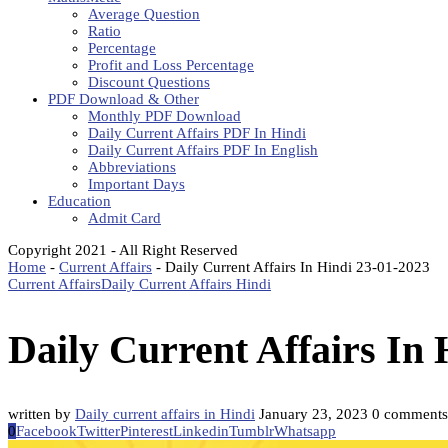
Average Question
Ratio
Percentage
Profit and Loss Percentage
Discount Questions
PDF Download & Other
Monthly PDF Download
Daily Current Affairs PDF In Hindi
Daily Current Affairs PDF In English
Abbreviations
Important Days
Education
Admit Card
Copyright 2021 - All Right Reserved
Home
-
Current Affairs
-
Daily Current Affairs In Hindi 23-01-2023
Current Affairs
Daily Current Affairs Hindi
Daily Current Affairs In 
written by
Daily current affairs in Hindi
January 23, 2023
0 comments
0
Facebook
Twitter
Pinterest
Linkedin
Tumblr
Whatsapp