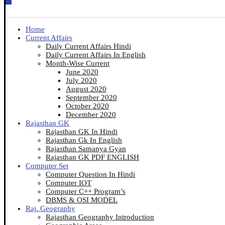
Home
Current Affairs
Daily Current Affairs Hindi
Daily Current Affairs In English
Month-Wise Current
June 2020
July 2020
August 2020
September 2020
October 2020
December 2020
Rajasthan GK
Rajasthan GK In Hindi
Rajasthan Gk In English
Rajasthan Samanya Gyan
Rajasthan GK PDF ENGLISH
Computer Set
Computer Question In Hindi
Computer IOT
Computer C++ Program’s
DBMS & OSI MODEL
Raj. Geography
Rajasthan Geography Introduction