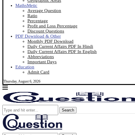
Geographic Areas
MathsMetic
Average Question
Ratio
Percentage
Profit and Loss Percentage
Discount Questions
PDF Download & Other
Monthly PDF Download
Daily Current Affairs PDF In Hindi
Daily Current Affairs PDF In English
Abbreviations
Important Days
Education
Admit Card
Thursday, August 6, 2026
Search