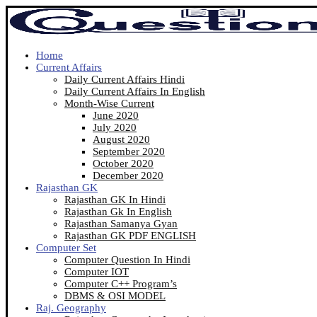
Home
Current Affairs
Daily Current Affairs Hindi
Daily Current Affairs In English
Month-Wise Current
June 2020
July 2020
August 2020
September 2020
October 2020
December 2020
Rajasthan GK
Rajasthan GK In Hindi
Rajasthan Gk In English
Rajasthan Samanya Gyan
Rajasthan GK PDF ENGLISH
Computer Set
Computer Question In Hindi
Computer IOT
Computer C++ Program’s
DBMS & OSI MODEL
Raj. Geography