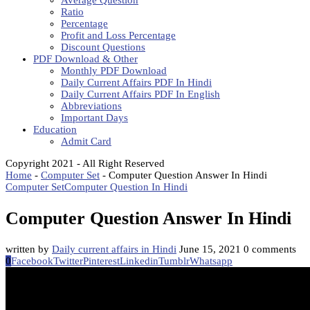
Average Question
Ratio
Percentage
Profit and Loss Percentage
Discount Questions
PDF Download & Other
Monthly PDF Download
Daily Current Affairs PDF In Hindi
Daily Current Affairs PDF In English
Abbreviations
Important Days
Education
Admit Card
Copyright 2021 - All Right Reserved
Home
-
Computer Set
-
Computer Question Answer In Hindi
Computer Set
Computer Question In Hindi
Computer Question Answer In Hindi
written by
Daily current affairs in Hindi
June 15, 2021
0 comments
0
Facebook
Twitter
Pinterest
Linkedin
Tumblr
Whatsapp