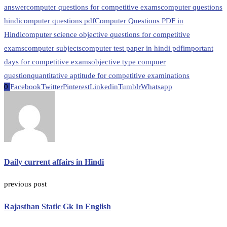
answer
computer questions for competitive exams
computer questions
hindi
computer questions pdf
Computer Questions PDF in
Hindi
computer science objective questions for competitive
exams
computer subjects
computer test paper in hindi pdf
important
days for competitive exams
objective type compuer
question
quantitative aptitude for competitive examinations
0
Facebook
Twitter
Pinterest
Linkedin
Tumblr
Whatsapp
Daily current affairs in Hindi
previous post
Rajasthan Static Gk In English