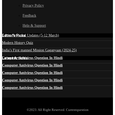
Privacy Policy
Feedback
Help & Support
Edtior's Picks
Latest News and Updates (5-12 March)
Modern History Quiz
India’s First manned Mission Gaganyaan (2024-25)
Latest Articles
Computer Antivirus Question In Hindi
Computer Antivirus Question In Hindi
Computer Antivirus Question In Hindi
Computer Antivirus Question In Hindi
Computer Antivirus Question In Hindi
©2023. All Right Reserved. Currentquestion