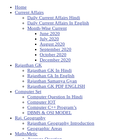
Home
Current Affairs
Daily Current Affairs Hindi
Daily Current Affairs In English
Month-Wise Current
June 2020
July 2020
August 2020
September 2020
October 2020
December 2020
Rajasthan GK
Rajasthan GK In Hindi
Rajasthan Gk In English
Rajasthan Samanya Gyan
Rajasthan GK PDF ENGLISH
Computer Set
Computer Question In Hindi
Computer IOT
Computer C++ Program’s
DBMS & OSI MODEL
Raj. Geography
Rajasthan Geography Introduction
Geographic Areas
MathsMetic