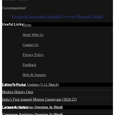
Currentquestion!
Facebook
Instagram
Linkedin
Envelope
Pinterest
Tumblr
Useful Links
Home
Work With Us
Contact Us
Privacy Policy
Feedback
Help & Support
Edtior's Picks
Latest News and Updates (5-12 March)
Modern History Quiz
India’s First manned Mission Gaganyaan (2024-25)
Latest Articles
Computer Antivirus Question In Hindi
Computer Antivirus Question In Hindi