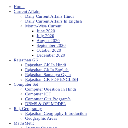
Home
Current Affairs
Daily Current Affairs Hindi
Daily Current Affairs In English
Month-Wise Current
June 2020
July 2020
August 2020
September 2020
October 2020
December 2020
Rajasthan GK
Rajasthan GK In Hindi
Rajasthan Gk In English
Rajasthan Samanya Gyan
Rajasthan GK PDF ENGLISH
Computer Set
Computer Question In Hindi
Computer IOT
Computer C++ Program’s
DBMS & OSI MODEL
Raj. Geography
Rajasthan Geography Introduction
Geographic Areas
MathsMetic