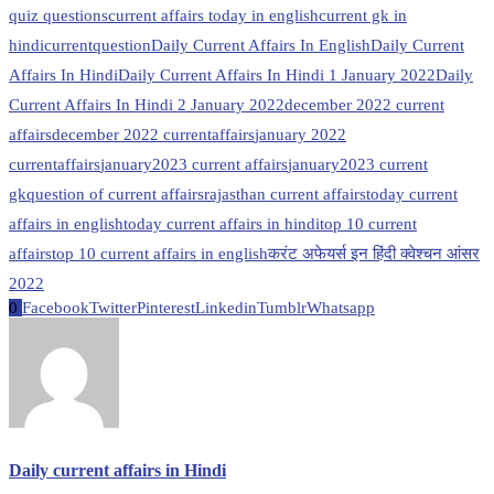
quiz questions
current affairs today in english
current gk in
hindi
currentquestion
Daily Current Affairs In English
Daily Current
Affairs In Hindi
Daily Current Affairs In Hindi 1 January 2022
Daily
Current Affairs In Hindi 2 January 2022
december 2022 current
affairs
december 2022 currentaffairs
january 2022
currentaffairs
january2023 current affairs
january2023 current
gk
question of current affairs
rajasthan current affairs
today current
affairs in english
today current affairs in hindi
top 10 current
affairs
top 10 current affairs in english
करंट अफेयर्स इन हिंदी क्वेश्चन आंसर
2022
0
Facebook
Twitter
Pinterest
Linkedin
Tumblr
Whatsapp
Daily current affairs in Hindi