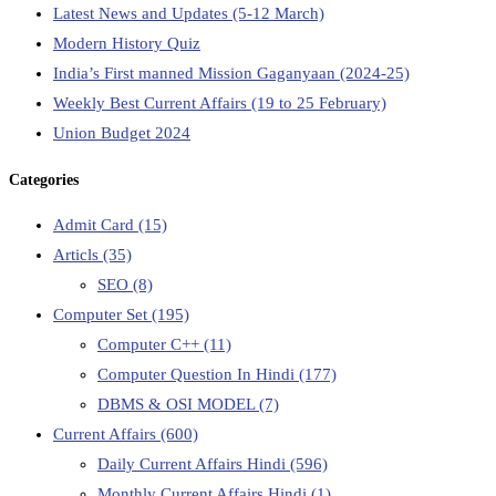
Latest News and Updates (5-12 March)
Modern History Quiz
India’s First manned Mission Gaganyaan (2024-25)
Weekly Best Current Affairs (19 to 25 February)
Union Budget 2024
Categories
Admit Card
(15)
Articls
(35)
SEO
(8)
Computer Set
(195)
Computer C++
(11)
Computer Question In Hindi
(177)
DBMS & OSI MODEL
(7)
Current Affairs
(600)
Daily Current Affairs Hindi
(596)
Monthly Current Affairs Hindi
(1)