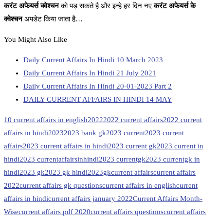
करंट अफेयर्स क्वेश्चन
को पड़ सकते है और इन्हे हर दिन नए
करंट अफेयर्स के
क्वेश्चन
अपडेट किया जाता है…
You Might Also Like
Daily Current Affairs In Hindi 10 March 2023
Daily Current Affairs In Hindi 21 July 2021
Daily Current Affairs In Hindi 20-01-2023 Part 2
DAILY CURRENT AFFAIRS IN HINDI 14 MAY
10 current affairs in english
2022
2022 current affairs
2022 current
affairs in hindi
2023
2023 bank gk
2023 current
2023 current
affairs
2023 current affairs in hindi
2023 current gk
2023 current in
hindi
2023 currentaffairsinhindi
2023 currentgk
2023 currentgk in
hindi
2023 gk
2023 gk hindi
2023gk
current affairs
current affairs
2022
current affairs gk questions
current affairs in english
current
affairs in hindi
current affairs january 2022
Current Affairs Month-
Wise
current affairs pdf 2020
current affairs questions
current affairs