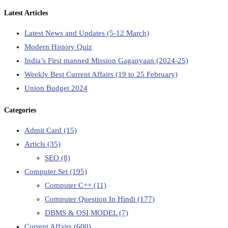
Latest Articles
Latest News and Updates (5-12 March)
Modern History Quiz
India’s First manned Mission Gaganyaan (2024-25)
Weekly Best Current Affairs (19 to 25 February)
Union Budget 2024
Categories
Admit Card
(15)
Articls
(35)
SEO
(8)
Computer Set
(195)
Computer C++
(11)
Computer Question In Hindi
(177)
DBMS & OSI MODEL
(7)
Current Affairs
(600)