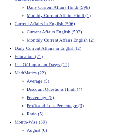
Daily Current Affairs Hindi
(596)
Monthly Current Affairs Hindi
(1)
Current Affairs In English
(506)
Current Affairs English
(502)
Monthly Current Affairs English
(2)
Daily Current Affairs in English
(2)
Education
(71)
List Of Important Dasys
(12)
MathMatics
(22)
Average
(5)
Discount Questions Hindi
(4)
Percentage
(5)
Profit and Loss Percentage
(3)
Ratio
(5)
Month-Wise
(30)
August
(6)