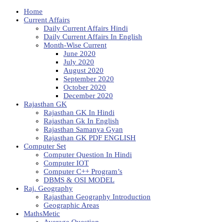
Home
Current Affairs
Daily Current Affairs Hindi
Daily Current Affairs In English
Month-Wise Current
June 2020
July 2020
August 2020
September 2020
October 2020
December 2020
Rajasthan GK
Rajasthan GK In Hindi
Rajasthan Gk In English
Rajasthan Samanya Gyan
Rajasthan GK PDF ENGLISH
Computer Set
Computer Question In Hindi
Computer IOT
Computer C++ Program’s
DBMS & OSI MODEL
Raj. Geography
Rajasthan Geography Introduction
Geographic Areas
MathsMetic