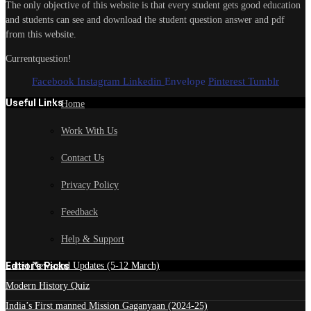
The only objective of this website is that every student gets good education
and students can see and download the student question answer and pdf
from this website.
Currentquestion!
Facebook
Instagram
Linkedin
Envelope
Pinterest
Tumblr
Useful Links
Home
Work With Us
Contact Us
Privacy Policy
Feedback
Help & Support
Edtior's Picks
Latest News and Updates (5-12 March)
Modern History Quiz
India’s First manned Mission Gaganyaan (2024-25)