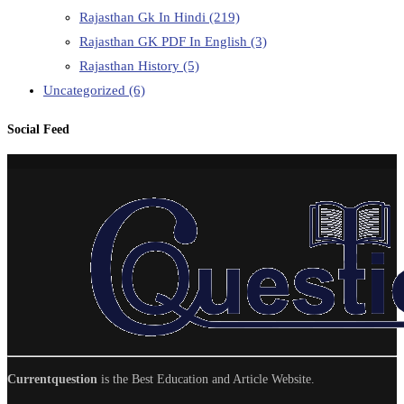
Rajasthan Gk In Hindi
(219)
Rajasthan GK PDF In English
(3)
Rajasthan History
(5)
Uncategorized
(6)
Social Feed
Currentquestion
is the Best Education and Article Website.