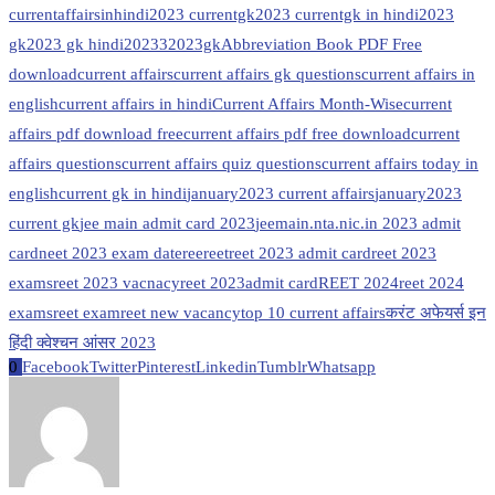
currentaffairsinhindi
2023 currentgk
2023 currentgk in hindi
2023
gk
2023 gk hindi
20233
2023gk
Abbreviation Book PDF Free
download
current affairs
current affairs gk questions
current affairs in
english
current affairs in hindi
Current Affairs Month-Wise
current
affairs pdf download free
current affairs pdf free download
current
affairs questions
current affairs quiz questions
current affairs today in
english
current gk in hindi
january2023 current affairs
january2023
current gk
jee main admit card 2023
jeemain.nta.nic.in 2023 admit
card
neet 2023 exam date
ree
reet
reet 2023 admit card
reet 2023
exams
reet 2023 vacnacy
reet 2023admit card
REET 2024
reet 2024
exams
reet exam
reet new vacancy
top 10 current affairs
करंट अफेयर्स इन
हिंदी क्वेश्चन आंसर 2023
0
Facebook
Twitter
Pinterest
Linkedin
Tumblr
Whatsapp