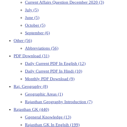
Current Affairs Question December 2020
(3)
July
(5)
June
(5)
October
(5)
September
(6)
Other
(56)
Abbreviations
(56)
PDF Download
(31)
Daily Current PDF In English
(12)
Daily Current PDF In Hindi
(10)
Monthly PDF Download
(9)
Raj. Geography
(8)
Geographic Areas
(1)
Rajasthan Geography Introduction
(7)
Rajasthan GK
(440)
Ggeneral Knowledge
(13)
Rajasthan GK In Englsih
(199)